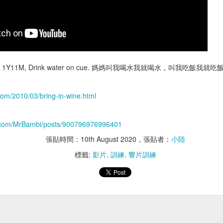
8:29] 1Y11M, Drink water on cue. 媽媽叫我喝水我就喝水，叫我吃
胸腔鏡術後腰痠
預立醫療決定書
om/2010/03/bring-in-wine.html
k.com/MrBambi/posts/900796976996401
張貼時間：
10th August 2020
，張貼者：
小陸
標籤:
影片
訓練
響片訓練