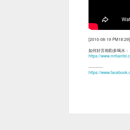
[2010-08-19 PM1
胸腔鏡術後半年回診
如何好言相勸多喝水：
企客員工眷優惠案
https://www.mrbambi.c
----------
https://www.faceboo
公園梳毛
公子梳毛