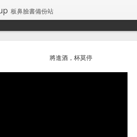
up
板鼻臉書備份站
將進酒，杯莫停
左側乳房腺瘤
板鼻桌布和鎖定