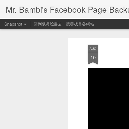
Mr. Bambi's Facebook Page Back
Snapshot
回到板鼻臉書去
搜尋板鼻各網站
AUG
10
People Footwear 遛狗鞋
何可一日無此君？