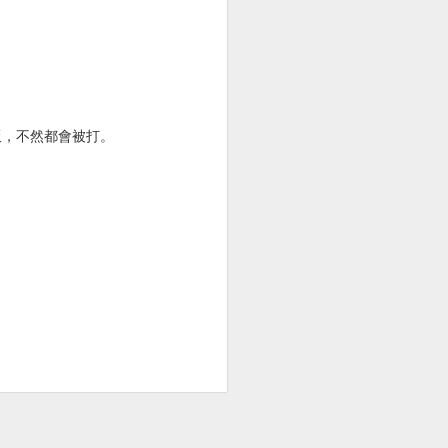
飯我就吃飯，不然都會被打。
背痛
胸腔鏡術後腰痠背痛
胸腔鏡術後皮肉痛