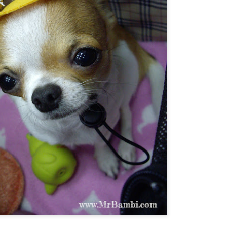
胸腔鏡術後腰痠
預立醫療決定書