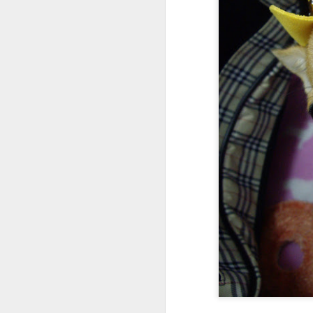
胸腔鏡術後半年回診
企客員工眷優惠案
公園梳毛
公子梳毛