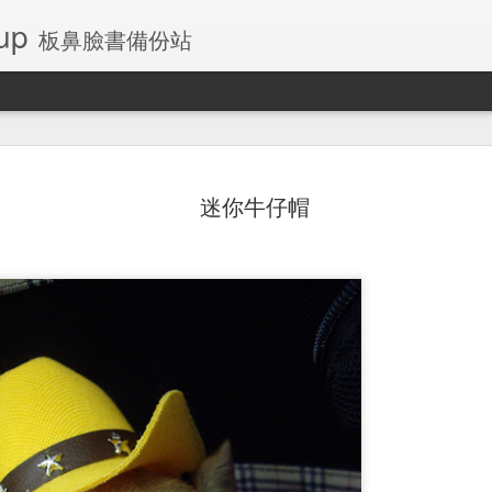
up
板鼻臉書備份站
迷你牛仔帽
左側乳房腺瘤
板鼻桌布和鎖定