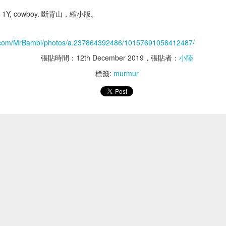
胸腔鏡術後神經
術後壓力性潰瘍
57] 1Y, cowboy. 斷背山，縮小版。
k.com/MrBambi/photos/a.237864392486/10157691058412487/
張貼時間：
12th December 2019
，張貼者：
小陸
標籤:
murmur
MARUKAN AIM30
胰臟內視鏡超音