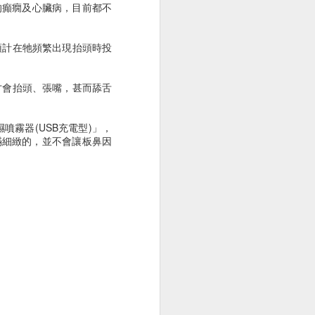
痛
的癲癇及心臟病，目前都不
預計在牠頻繁出現抬頭時投
才會抬頭、張嘴，甚而舔舌
霧器(USB充電型)」，
是滿細緻的，並不會讓板鼻因
波檢查
公園野餐日