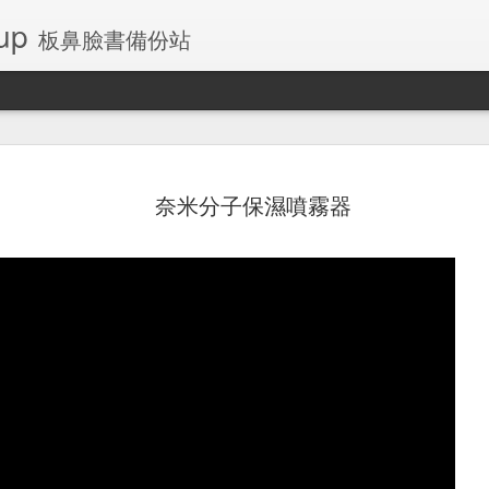
up
板鼻臉書備份站
奈米分子保濕噴霧器
左側乳房腺瘤
板鼻桌布和鎖定