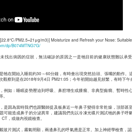
22.8℃/PM2.5=21μg/m3)] Moisturize and Refresh your Nose: Suitable fo
.com/dp/B074MTNG7G/
胸腔鏡術後腰痠
預立醫療決定書
尚未找出病因的症狀，無法確診的原因之一是牠目前的健康狀態難以承
是牠在開始入睡前約30～60分鐘，有時會出現突然抬頭、張嘴的動作。
觀察到是在2018年9月4日 PM21:05；今年初開始越見頻繁，有時下
，例如：睡眠姿勢壓迫到呼吸、鼻腔增生或腫瘤、非典型癲癇、暫時性
等。
，是因為當時我們也跟醫師提及板鼻近一年鼻子變得非常乾燥，頂部甚
題可能造成鼻子的分泌異常，建議我們先以冷凍光碟片測試牠的鼻子呼
、CT，或做內視鏡檢查。
載玻片測試，霧氣明顯，兩邊鼻孔的呼氣應是正常。加上神經學檢查，認