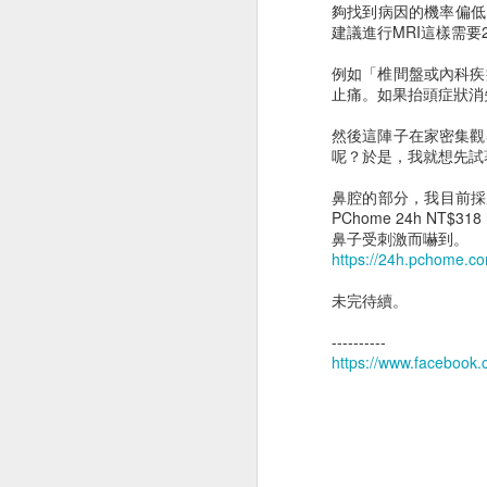
夠找到病因的機率偏低
建議進行MRI這樣需
例如「椎間盤或內科疾
止痛。如果抬頭症狀消
然後這陣子在家密集觀
呢？於是，我就想先試
鼻腔的部分，我目前採
PChome 24h 
鼻子受刺激而嚇到。
https://24h.pchome.
術前定位及費用
診斷性手術
未完待續。
----------
https://www.facebook