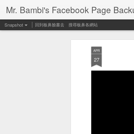
Mr. Bambi's Facebook Page Back
Snapshot
回到板鼻臉書去
搜尋板鼻各網站
APR
27
People Footwear 遛狗鞋
何可一日無此君？