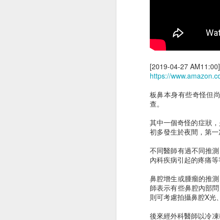
[2019-04-27 AM11:00][
https://www.amazon
胸腔鏡術後半年回診
企客員工眷優惠案
板鼻本身有些奇怪但
查。
其中一個奇怪的症狀，
初多發生於夜間，第一次
不同醫師有過不同推測
內科疾病引起的疼痛等
鼻腔增生或腫瘤的推測
師表示有些鼻腔內部問
則可考慮拍攝鼻腔X光
後來經外科醫師以冷凍
公園梳毛
公子梳毛