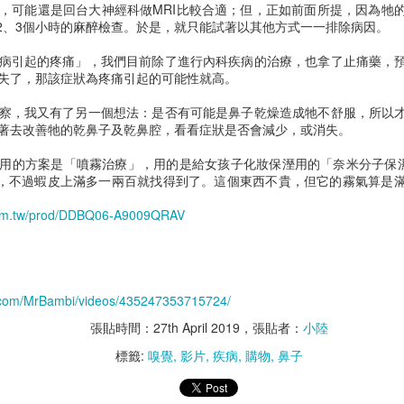
胸腔鏡術後神經
術後壓力性潰瘍
，可能還是回台大神經科做MRI比較合適；但，正如前面所提，因為牠
要2、3個小時的麻醉檢查。於是，就只能試著以其他方式一一排除病因。
病引起的疼痛」，我們目前除了進行內科疾病的治療，也拿了止痛藥，
失了，那該症狀為疼痛引起的可能性就高。
察，我又有了另一個想法：是否有可能是鼻子乾燥造成牠不舒服，所以
著去改善牠的乾鼻子及乾鼻腔，看看症狀是否會減少，或消失。
用的方案是「噴霧治療」，用的是給女孩子化妝保溼用的「奈米分子保濕噴
NT$318，不過蝦皮上滿多一兩百就找得到了。這個東西不貴，但它的霧氣算
com.tw/prod/DDBQ06-A9009QRAV
MARUKAN AIM30
胰臟內視鏡超音
.com/MrBambi/videos/435247353715724/
張貼時間：
27th April 2019
，張貼者：
小陸
標籤:
嗅覺
影片
疾病
購物
鼻子