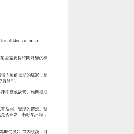
r all kinds of nose.
背痛
胸腔鏡術後腰痠背痛
受某些需要長時間麻醉的檢
這個入睡前抬頭的症狀，起
午亦會發生。
心律不整或缺氧、椎間盤或
至有裂開、變形的情況。醫
氣是否正常；若呼氣不順，
為即使做CT或內視鏡，能
胸腔鏡術後皮肉痛