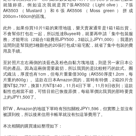
就隨妳搭。例如這次我就是買7張AK5502（Light olive）、7張
AK5503（Mustard）和6張AK5506（Moss green）拼成
200cm×160cm的區塊。
此外，如果你買10片1箱的東理地毯，樂天賣家通常是1箱1箱出貨，
不會幫你打包在一起，所以抵達Buyee時，就要再申請「集中包裝服
務」才能寄出（2箱合1箱費用JPY500，3箱以上JPY1,000）；我選的
這間則是幫我把3種顏色的20張打包成1箱宅配，就省了集中包裝的費
用及手續。
至於照片左右兩側的淡藍色及粉色自黏方塊地毯，則是另一家日本公
司的產品。因為這兩側需要裁切，所以我買的是比較輕巧的款式。圈
式織法，厚度也有1cm，但每片重量僅300g（AK550厚度1.2cm，每
片重約800g）。這款在日本Amazon買的，當時有特價，2箱20片含
運NT$2,797，換算1片NT$140，11月4日下單，11月9日收到；這款
黏性也相當不錯，可惜目前已恢復原價，每箱單價比我買的那時要貴
上約JPY1,500了。
BTW，Amazon的地毯下單時有預扣關稅JPY1,596，但實際上並沒有
被課到稅，所以後來信用卡帳單就沒有扣這筆費用了。
本次相關的購買連結整理如下：