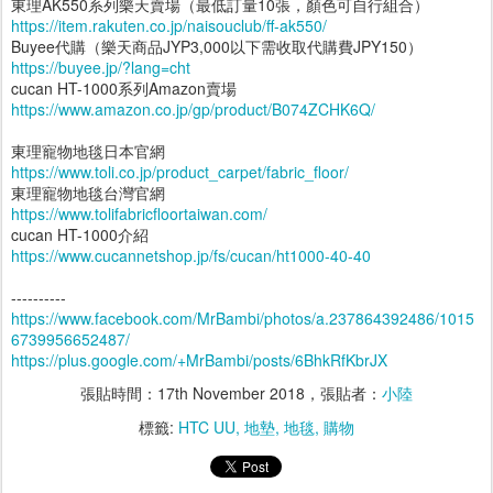
東理AK550系列樂天賣場（最低訂量10張，顏色可自行組合）
https://item.rakuten.co.jp/naisouclub/ff-ak550/
Buyee代購（樂天商品JYP3,000以下需收取代購費JPY150）
https://buyee.jp/?lang=cht
cucan HT-1000系列Amazon賣場
https://www.amazon.co.jp/gp/product/B074ZCHK6Q/
東理寵物地毯日本官網
https://www.toli.co.jp/product_carpet/fabric_floor/
東理寵物地毯台灣官網
https://www.tolifabricfloortaiwan.com/
cucan HT-1000介紹
https://www.cucannetshop.jp/fs/cucan/ht1000-40-40
----------
https://www.facebook.com/MrBambi/photos/a.237864392486/1015
6739956652487/
https://plus.google.com/+MrBambi/posts/6BhkRfKbrJX
張貼時間：
17th November 2018
，張貼者：
小陸
標籤:
HTC UU
地墊
地毯
購物