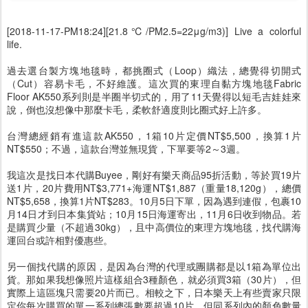
[2018-11-17-PM18:24][21.8℃/PM2.5=22μg/m3)] Live a colorful
life.
過去選台製方塊地毯時，都挑圈式（Loop）織法，總覺得切開式
（Cut）容易卡毛，不好維護。這次買的東理自黏方塊地毯Fabric
Floor AK550系列則是半圈半切式的，用了11天覺得以短毛吉娃娃來
說，倒也沒想像中那麼卡毛，柔軟舒適度則比圈式好上許多。
台灣總經銷有進這款AK550，1箱10片定價NT$5,500，換算1片
NT$550；不過，這款台灣並無現貨，下單要等2～3週。
我這次是找日本代購Buyee，剛好有樂天商品95折活動，等於買19片
送1片，20片費用NT$3,771+海運NT$1,887（重量18,120g），總價
NT$5,658，換算1片NT$283。10月5日下單，因為遇到連假，包裹10
月14日才到日本集貨站；10月15日海運寄出，11月6日收到物品。若
是購買少量（不超過30kg），且中高價位的東理方塊地毯，找代購海
運回台或許相對優惠些。
另一個找代購的原因，是因為台灣的代理或團購都是以1箱為單位出
貨。那如果我想像照片這樣組合3種顏色，就必須買3箱（30片），但
實際上這區塊只需要20片而已。相較之下，日本樂天上有些賣家只限
定你每次購買的單一系列總張數要超過10片，但同系列內的顏色數量