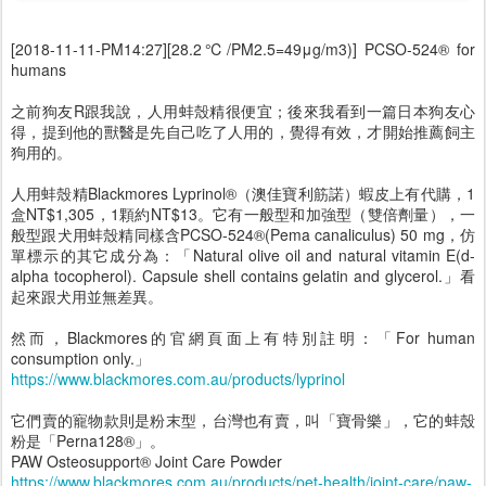
[2018-11-11-PM14:27][28.2℃/PM2.5=49μg/m3)] PCSO-524® for
humans
之前狗友R跟我說，人用蚌殼精很便宜；後來我看到一篇日本狗友心
得，提到他的獸醫是先自己吃了人用的，覺得有效，才開始推薦飼主
狗用的。
人用蚌殼精Blackmores Lyprinol®（澳佳寶利筋諾）蝦皮上有代購，1
盒NT$1,305，1顆約NT$13。它有一般型和加強型（雙倍劑量），一
般型跟犬用蚌殼精同樣含PCSO-524®(Pema canaliculus) 50 mg，仿
單標示的其它成分為：「Natural olive oil and natural vitamin E(d-
alpha tocopherol). Capsule shell contains gelatin and glycerol.」看
起來跟犬用並無差異。
然而，Blackmores的官網頁面上有特別註明：「For human
consumption only.」
https://www.blackmores.com.au/products/lyprinol
它們賣的寵物款則是粉末型，台灣也有賣，叫「寶骨樂」，它的蚌殼
粉是「Perna128®」。
PAW Osteosupport® Joint Care Powder
https://www.blackmores.com.au/products/pet-health/joint-care/paw-