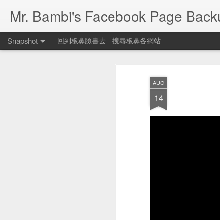
Mr. Bambi's Facebook Page Back
Snapshot
回到板鼻臉書去
搜尋板鼻各網站
AUG
14
People Footwear 遛狗鞋
何可一日無此君？