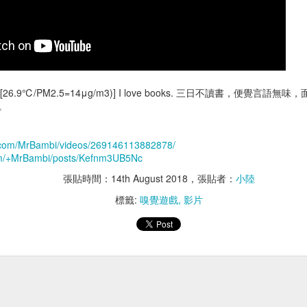
8:14][26.9℃/PM2.5=14μg/m3)] I love books. 三日不讀書，便
。
胸腔鏡術後腰痠
預立醫療決定書
.com/MrBambi/videos/269146113882878/
com/+MrBambi/posts/Kefnm3UB5Nc
張貼時間：
14th August 2018
，張貼者：
小陸
標籤:
嗅覺遊戲
影片