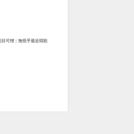
覺言語無味，面目可憎；無怪乎最近唱歌
背痛
胸腔鏡術後腰痠背痛
胸腔鏡術後皮肉痛