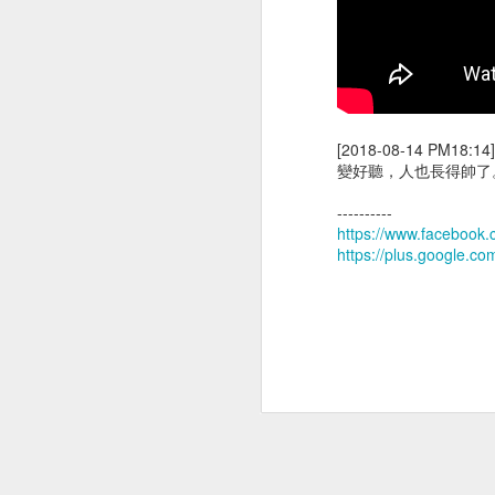
[2018-08-14 PM1
變好聽，人也長得帥了
胸腔鏡術後半年回診
企客員工眷優惠案
----------
https://www.facebook
https://plus.google.
公園梳毛
公子梳毛