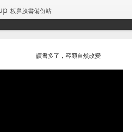
up
板鼻臉書備份站
讀書多了，容顏自然改變
左側乳房腺瘤
板鼻桌布和鎖定