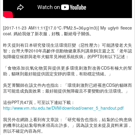
[2017-11-23 AM11:11][17.0℃/PM2.5=36μg/m3)] My ugly® fleece
coat. 媽給我做了新衣服，好醜，斷絕母子關係。
昨天提到有日本研究發現生活環境巨變（惡性壓力）可能誘發老犬失
智；台灣大學2010年高齡伴侶動物健康系列講座飼主篇之五「老年認
知障礙症候群與老年犬貓常見神經系統疾病」的PPT則有以下記述：
「食物添加抗氧化物質與提供更多環境刺激對改善CDS有極大的幫
助，貓咪則最好能提供固定安靜的環境，有助穩定情緒。」
吳芝菁醫師在該文件內也指出：「環境刺激對已經罹患CDS的貓咪而
言可能造成負面效果；最好能提供無障礙且不要變動的生活環境。」
這份PPT共47頁，可至以下連結下載：
http://www.vm.ntu.edu.tw/DVM/download/owner_5_handout.pdf
我另外在網路上看到有文章說：「研究報告也指出，結紮的公狗患病
的機率比起結紮母狗來得高出許多。」因為該文並未提及資料來源，
所以不確定內容為何。