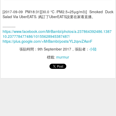
[2017-09-09 PM18:31][30.0℃/PM2.5=25μg/m3)] Smoked Duck
Salad Via UberEATS. 媽訂了UberEATS說要在家看直播。
----------
https://www.facebook.com/MrBambi/photos/a.237864392486.1387
10.237778477486/10155628945387487/
https://plus.google.com/+MrBambi/posts/YL2qvvZAsnF
張貼時間：
9th September 2017
，張貼者：
小陸
標籤:
murmur