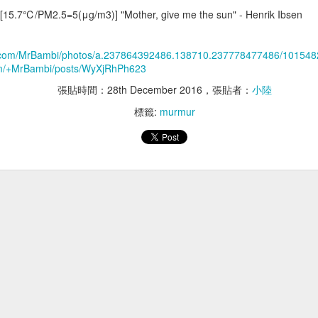
胸腔鏡術後神經
術後壓力性潰瘍
[15.7℃/PM2.5=5(μg/m3)] "Mother, give me the sun" - Henrik Ibsen
k.com/MrBambi/photos/a.237864392486.138710.237778477486/10154
com/+MrBambi/posts/WyXjRhPh623
張貼時間：
28th December 2016
，張貼者：
小陸
標籤:
murmur
MARUKAN AIM30
胰臟內視鏡超音