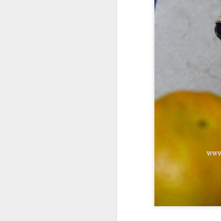
胸腔鏡術後半年回診
企客員工眷優惠案
公園梳毛
公子梳毛