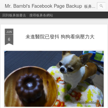
Mr. Bambi's Facebook Page Backup
板鼻臉書備份站
回到板鼻臉書去
搜尋板鼻各網站
JUN
未進醫院已發抖 狗狗看病壓力大
6