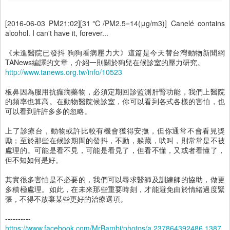
[2016-06-03 PM21:02][31℃/PM2.5=14(μg/m3)] Canelé contains
alcohol. I can't have it, forever...
《未進醫院已發抖 狗狗看病壓力大》這篇是今天替台灣動物新聞網
TANews編譯的文章，介紹一則關於狗兒在候診室的壓力研究。
http://www.tanews.org.tw/info/10523
板鼻因為服用抗癲癇藥物，必須定期回診監測肝腎功能，我們上醫院
的頻率也算高。在動物醫院候診室，你可以看到各式各樣的害怕，也
可以看到許許多多的忽略。
上了診療台，動物或許比較有機會獲得安撫，但你通常不會看見獎
勵；至於那些在候診期間的發抖，不動，躲藏，吠叫，則常常是不被
處理的。可能是看不見，可能是看見了，但看不懂，又或者看懂了，
但不知如何是好。
其實很多害怕是不必要的，我們可以尋求醫師及訓練師的協助，做更
多積極處理。如此，在未來那些重要時刻，才能避免由於情緒過度緊
張，不得不放棄某些更好的治療選項。
----------
https://www.facebook.com/MrBambi/photos/a.237864392486.1387