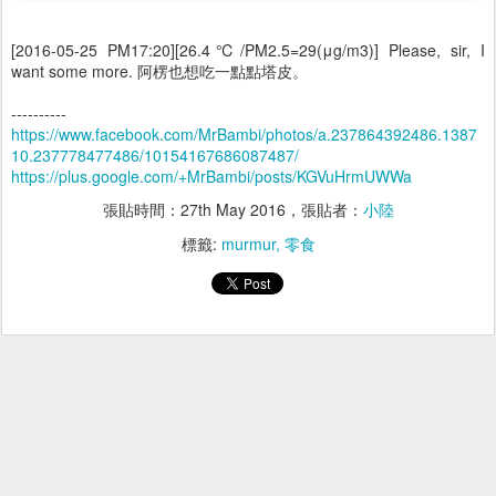
[2016-05-25 PM17:20][26.4℃/PM2.5=29(μg/m3)] Please, sir, I
want some more. 阿楞也想吃一點點塔皮。
----------
https://www.facebook.com/MrBambi/photos/a.237864392486.1387
10.237778477486/10154167686087487/
https://plus.google.com/+MrBambi/posts/KGVuHrmUWWa
張貼時間：
27th May 2016
，張貼者：
小陸
標籤:
murmur
零食