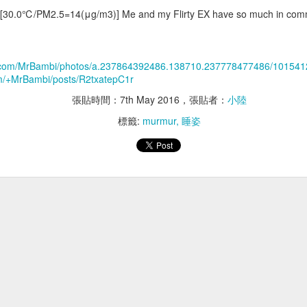
胸腔鏡術後神經
術後壓力性潰瘍
0][30.0℃/PM2.5=14(μg/m3)] Me and my Flirty EX have so much
k.com/MrBambi/photos/a.237864392486.138710.237778477486/10154
om/+MrBambi/posts/R2txatepC1r
張貼時間：
7th May 2016
，張貼者：
小陸
標籤:
murmur
睡姿
MARUKAN AIM30
胰臟內視鏡超音