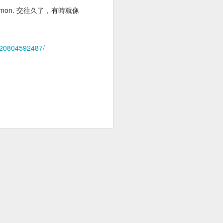
痛
 in common. 交往久了，有時就像
120804592487/
波檢查
公園野餐日