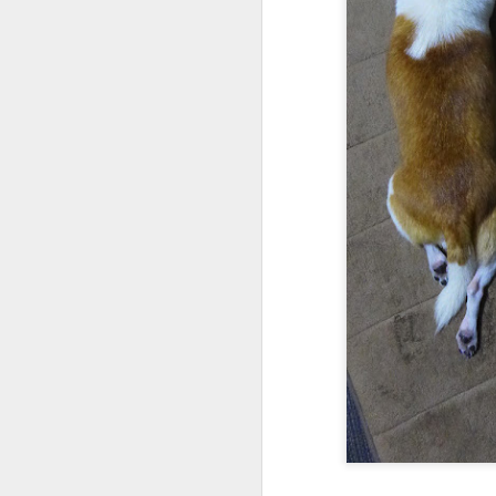
胸腔鏡術後半年回診
企客員工眷優惠案
公園梳毛
公子梳毛