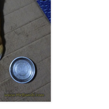
胸腔鏡術後腰痠
預立醫療決定書