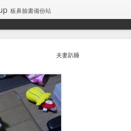
up
板鼻臉書備份站
夫妻趴睡
左側乳房腺瘤
板鼻桌布和鎖定