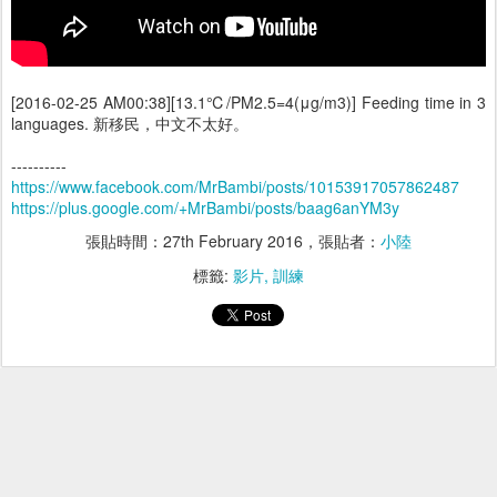
[2016-02-25 AM00:38][13.1℃/PM2.5=4(μg/m3)] Feeding time in 3
languages. 新移民，中文不太好。
----------
https://www.facebook.com/MrBambi/posts/10153917057862487
https://plus.google.com/+MrBambi/posts/baag6anYM3y
張貼時間：
27th February 2016
，張貼者：
小陸
標籤:
影片
訓練