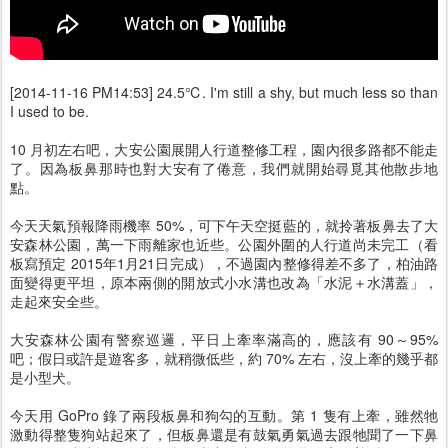
[2014-11-16 PM14:53] 24.5℃. I'm still a shy, but much less so than
I used to be.
10 月初左右吧，大安公園展開人行道整修工程，園內很多路都不能走
了。因為板鼻那時也對大安有了倦意，我們就開始尋覓其他散步地
點。
今天天氣預報降雨機率 50%，可下午天空挺藍的，就拎著板鼻去了大
安森林公園，萬一下雨離家也近些。公園外圍的人行道尚未完工（看
板寫預定 2015年1月21日完成），不過園內整修得差不多了，柏油路
面變得更平坦，原本兩側的開放式小水溝也改為「水泥＋水溝蓋」，
走起來安全些。
大安森林公園有警察巡邏，平日上牽率滿高的，應該有 90～95%
吧；假日或許是遊客多，就稍微低些，約 70% 左右，沒上牽的幾乎都
是小型犬。
今天用 GoPro 錄了兩段板鼻和狗勾的互動。第 1 隻有上牽，雖然牠
激動得整隻狗站起來了，但板鼻還是有鼓氣勇氣過去跟牠聞了一下鼻