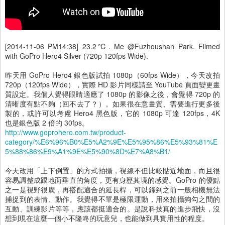
[2014-11-06 PM14:38] 23.2℃. Me @Fuzhoushan Park. Filmed
with GoPro Hero4 Silver (720p 120fps Wide).
昨天用 GoPro Hero4 銀色版試拍 1080p（60fps Wide），今天改拍
720p（120fps Wide），實際 HD 影片同樣請至 YouTube 頁面變更畫
質設定。我個人覺得眼睛適應了 1080p 的影像之後，會覺得 720p 的
清晰度有點不夠（回不去了？）。如果很在意畫質、需要進行更多後
製的，或許可以考慮 Hero4 黑色版，它的 1080p 可達 120fps，4K
也是銀色版 2 倍的 30fps。
http://www.goprohero.com.tw/product-
category/%E6%96%B0%E5%A2%9E%E5%95%86%E5%93%81%E
5%88%86%E9%A1%9E%E5%90%8D%E7%A8%B1/
今天改用「上下倒置」的方式拍攝，視線不但比較貼近地面，而且很
容易調整成跟地面垂直的角度，更有身歷其境的感覺。GoPro 的優點
之一是視野很廣，再搭配適合的延長桿，可以錄到之前一般相機無法
捕捉到的表情、動作。我覺得不單是極限運動，用來拍攝狗勾之間的
互動、訓練影片等等，應該都挺適合的。是說科技真的進步飛快，沒
想到現在這麼一個小不隆咚的玩意兒，也能做到具實用性的程度。