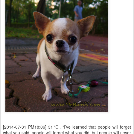
[2014-07-31 PM18:06] 31℃. "I’ve learned that people will forget
what you said, people will forget what you did, but people will never