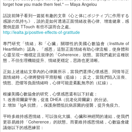
forget how you made them feel." — Maya Angelou
話說前陣子看到一篇挺有趣的文章《心と体にポジティブに作用する
感謝の気持ち》，談的是如何透過正面情緒改善心律、增進健康，感
覺倒是跟 TTouch 有些不謀而合之處。
http://lealta.jp/positive-effects-of-gratitude
專門研究「情緒」和「心臟」關聯性的美國心數協會（Institute of
HeartMath）認為，「感恩」這類正面情緒有助心律流暢，使身體和
心靈呈現一種穩定且規律的「Coherence」狀態。當我們處於這種狀
態，不但生理機能提升、情緒更穩定，思路也更清晰。
正如上述連結文章內的心律圖所示，當我們選擇心懷感恩、同情等正
面情緒時，心律將變得平滑順暢（藍線）；反之，當我們陷入沮喪、
憤怒、恐懼等負面情緒時，心律可能是紊亂無序的（紅線）。
根據美國心數協會的研究，心懷感恩還有以下好處：
1. 改善荷爾蒙平衡，促進 DHEA（抗老化荷爾蒙）的分泌。
2. 增加「IgA 抗體」，保護身體抵抗病原菌的侵襲，提升免疫力。
平時多維持感恩情緒，可以強化大腦、心臟和神經間的連結，使我們
更容易維持「Coherence」的狀態。而要維持感恩情緒，心數協會建
議做以下的感恩練習：