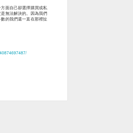
痛
一方面自己卻選擇購買或私
定是無法解決的。因為我們
多數的我們還一直在那裡扯
140874697487/
波檢查
公園野餐日