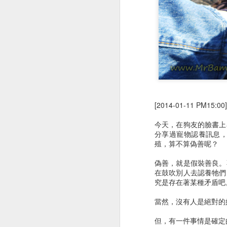
胸腔鏡術後半年回診
企客員工眷優惠案
[2014-01-11 PM15:00] 2
今天，在狗友的臉書上
分享過寵物認養訊息
殖，算不算偽善呢？
偽善，就是假裝善良。
在鼓吹別人去認養牠們
究是存在著某種矛盾吧
當然，沒有人是絕對的
但，有一件事情是確定
公園梳毛
公子梳毛