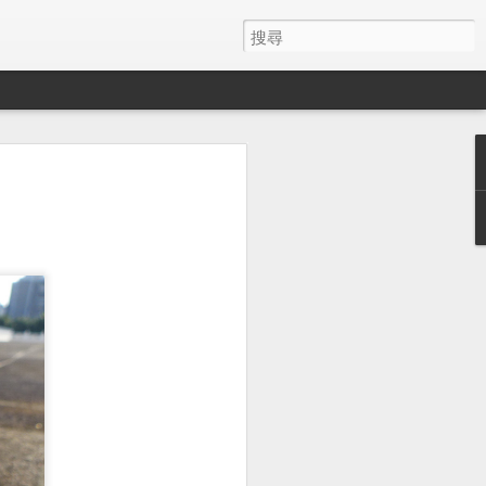
畫面
醫院銷魂夜