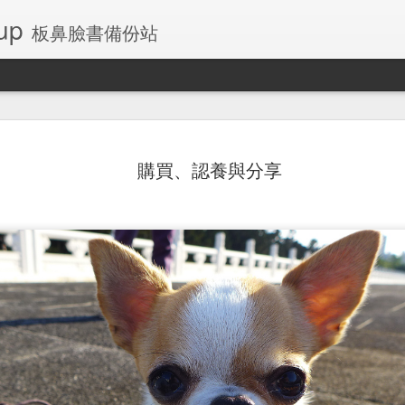
up
板鼻臉書備份站
購買、認養與分享
左側乳房腺瘤
板鼻桌布和鎖定