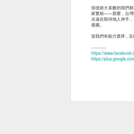
假使絕大多數的我們都
家繁殖——那麼，台灣
永遠在期待他人伸手，
後腿。
當我們有能力選擇，且
----------
https://www.faceboo
https://plus.google.
術前定位及費用
診斷性手術