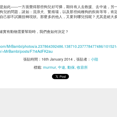
胸腔鏡術後神經
術後壓力性潰瘍
是如此——一方面覺得那些狗兒好可憐，期待有人去救援、去中途，另
狗兒的問題，諸如：流浪犬、繁殖場，以及那些純種狗的疾病等等，肯
自己卻不試圖扭轉現狀。那麼多的他人，又要到哪兒找呢？尤其是絕大
確實有動物需要幫助時，我們會如何決定？
k.com/MrBambi/photos/a.237864392486.138710.237778477486/10152
com/+MrBambi/posts/F7i4AdFK2au
張貼時間：
16th January 2014
，張貼者：
小陸
標籤:
murmur
中途
動保
收容所
MARUKAN AIM30
胰臟內視鏡超音