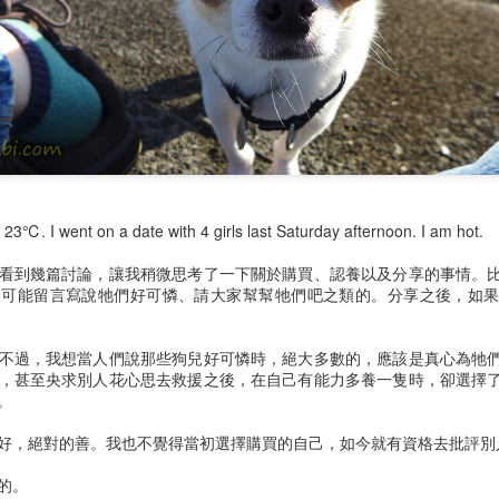
胸腔鏡術後腰痠
預立醫療決定書
3℃. I went on a date with 4 girls last Saturday afternoon. I am hot.
看到幾篇討論，讓我稍微思考了一下關於購買、認養以及分享的事情。
，可能留言寫說牠們好可憐、請大家幫幫牠們吧之類的。分享之後，如
不過，我想當人們說那些狗兒好可憐時，絕大多數的，應該是真心為牠
，甚至央求別人花心思去救援之後，在自己有能力多養一隻時，卻選擇
。
好，絕對的善。我也不覺得當初選擇購買的自己，如今就有資格去批評別
的。